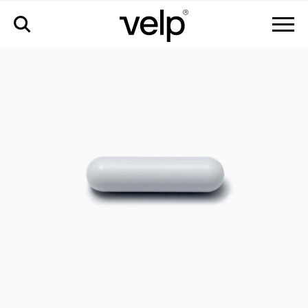
accessoires
>
barre d'agitation magnétique, ø8x40 mm