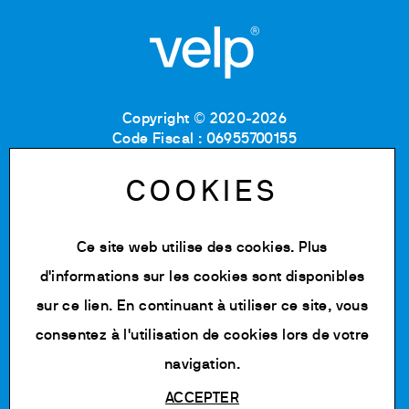
Copyright © 2020-2026
Code Fiscal : 06955700155
Numéro de TVA : IT 00842180960
MB Registre du commerce et des sociétés :
COOKIES
06955700155
Numéro REA : MB-1129804
Capital social : 500 000,00 € e.v.
Ce site web utilise des cookies. Plus
d'informations sur les cookies sont disponibles
Politique de confidentialité
Cookie Policy
sur
ce lien
. En continuant à utiliser ce site, vous
Conditions d'utilisation
consentez à l'utilisation de cookies lors de votre
Modifier les cookies
navigation.
ACCEPTER
Powered by Siglacom