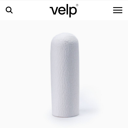
accessoires
>
cartouches en cellulose 25x80mm, 25 pièces