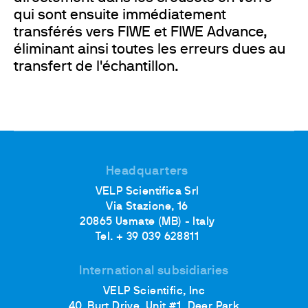
qui sont ensuite immédiatement
transférés vers FIWE et FIWE Advance,
éliminant ainsi toutes les erreurs dues au
transfert de l'échantillon.
Headquarters
VELP Scientifica Srl
Via Stazione, 16
20865 Usmate (MB) - Italy
Tel. + 39 039 628811
International subsidiaries
VELP Scientific, Inc
40, Burt Drive, Unit #1, Deer Park