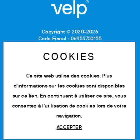
Copyright © 2020-2026
Code Fiscal : 06955700155
Numéro de TVA : IT 00842180960
MB Registre du commerce et des sociétés :
COOKIES
06955700155
Numéro REA : MB-1129804
Capital social : 500 000,00 € e.v.
Ce site web utilise des cookies. Plus
d'informations sur les cookies sont disponibles
Politique de confidentialité
Cookie Policy
sur
ce lien
. En continuant à utiliser ce site, vous
Conditions d'utilisation
consentez à l'utilisation de cookies lors de votre
Modifier les cookies
navigation.
ACCEPTER
Powered by Siglacom