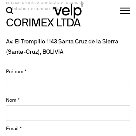
service clients
>
contacts
>
réseau de
distribution
>
corimex ltda
CORIMEX LTDA
Av. El Trompillo 1143 Santa Cruz de la Sierra
(Santa-Cruz), BOLIVIA
Prénom *
Nom *
Email *