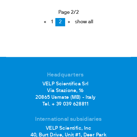
Page 2/2
«
1
2
»
show all
Headquarters
VELP Scientifica Srl
Via Stazione, 16
20865 Usmate (MB) - Italy
Tel. + 39 039 628811
International subsidiaries
VELP Scientific, Inc
40, Burt Drive, Unit #1, Deer Park