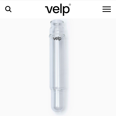
accessoires
>
éprouvette à essai ø50x300 mm, 400 ml