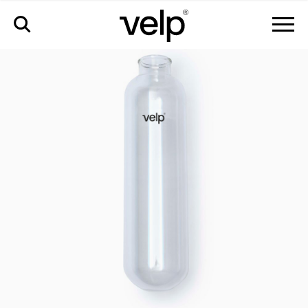
accessoires
>
éprouvette à essai ø80x300 mm, 1000ml