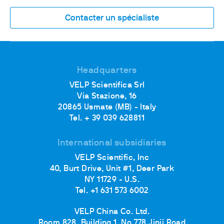
Contacter un spécialiste
Headquarters
VELP Scientifica Srl
Via Stazione, 16
20865 Usmate (MB) - Italy
Tel. + 39 039 628811
International subsidiaries
VELP Scientific, Inc
40, Burt Drive, Unit #1, Deer Park
NY 11729 - U.S.
Tel. +1 631 573 6002
VELP China Co. Ltd.
Room 828, Building 1, No.778 Jinji Road