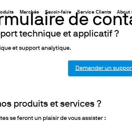
roduits
Marchés
Savoir-faire
Service Clients
About 
rmulaire de cont
port technique et applicatif ?
CHINA
ment
Equipment
Utilisation
Connect your products
Ressources et informations
I
中国
nique et support analytique.
ons
oduit
t
 Synthèse Chimique
Détermination de l’Azote
Plate-forme Ermes Cloud
La méthode Kjeldahl
A
ons
Magnétiques
Détermination du Carbone
Instruments et Equipements connectés
La méthode Dumas
A
Demander un support
fs
Magnétiques Chauffants
Extraction de Solvants
Abonnements
Normes internationales
M
uffantes
Détermination des Fibres
Configurez votre compte Ermes
D
 Hélices / Verticaux
Études sur la Stabilité à l'Oxydation
Accéder à la plateforme
C
Agitateurs
DBO et études Respirométriques
T
os produits et services ?
Test de Floculation et Test de Lixiviation
M
ants à sec et DCO
Demande Chimique en Oxygène
es se feront un plaisir de vous assister :
iromètres