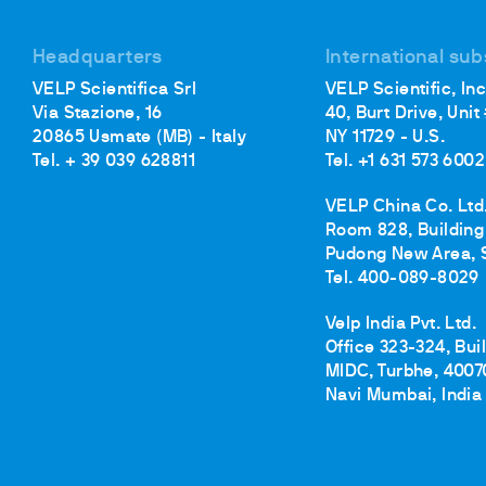
Headquarters
International sub
VELP Scientifica Srl
VELP Scientific, Inc
Via Stazione, 16
40, Burt Drive, Unit
20865 Usmate (MB) - Italy
NY 11729 - U.S.
Tel. + 39 039 628811
Tel. +1 631 573 6002
VELP China Co. Ltd
Room 828, Building 
Pudong New Area, 
Tel. 400-089-8029
Velp India Pvt. Ltd.
Office 323-324, Bui
MIDC, Turbhe, 4007
Navi Mumbai, India