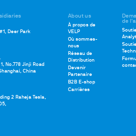
sidiaries
About us
Dema
de l'
À propos de
Souti
 #1, Deer Park
VELP
Analy
Où sommes-
Souti
nous
Techn
Réseau de
.
Formu
Distribution
1, No.778 Jinji Road
conta
Devenir
Shanghai, China
Partenaire
B2B E-shop
Carrières
lding 2 Raheja Tesla,
05,