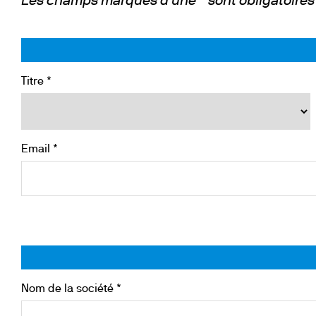
Les champs marqués d'une * sont obligatoires
Incubateurs 
Floculateurs
Turbidimètre
Bains à Circ
Titre *
Pompes
Email *
Nom de la société *