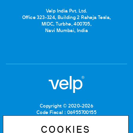
Velp India Pvt. Ltd.
Office 323-324, Building 2 Raheja Tesla,
MIDC, Turbhe, 400705,
Navi Mumbai, India
Copyright © 2020-2026
Code Fiscal : 06955700155
Numéro de TVA : IT 00842180960
MB Registre du commerce et des sociétés :
COOKIES
06955700155