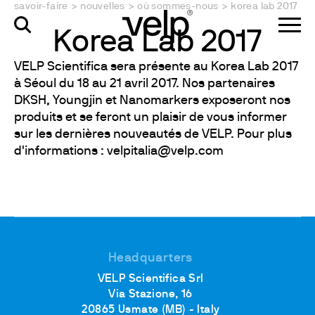
savoir-faire
>
nouvelles
>
où sommes-nous
>
korea lab 2017
Korea Lab 2017
VELP Scientifica sera présente au Korea Lab 2017
à Séoul du 18 au 21 avril 2017. Nos partenaires
DKSH, Youngjin et Nanomarkers exposeront nos
produits et se feront un plaisir de vous informer
sur les dernières nouveautés de VELP. Pour plus
d'informations : velpitalia@velp.com
Headquarters
VELP Scientifica Srl
Via Stazione, 16
20865 Usmate (MB) - Italy