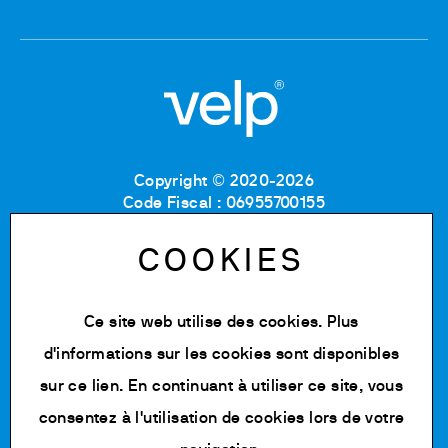
Copyright © 2020-2026
Code Fiscal : 06955700155
Numéro de TVA : IT 00842180960
MB Registre du commerce et des sociétés :
COOKIES
06955700155
Numéro REA : MB-1129804
Capital social : 500 000,00 € e.v.
Ce site web utilise des cookies. Plus
d'informations sur les cookies sont disponibles
Politique de confidentialité
Cookie Policy
sur
ce lien
. En continuant à utiliser ce site, vous
Conditions d'utilisation
consentez à l'utilisation de cookies lors de votre
Modifier les cookies