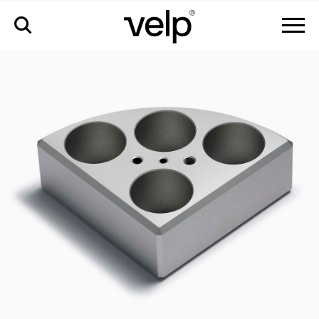
accessoires
>
multialublock™, 4 pos. ø28 x h 30 mm