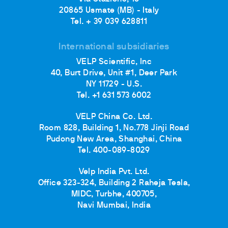
20865 Usmate (MB) - Italy
Tel. + 39 039 628811
International subsidiaries
VELP Scientific, Inc
40, Burt Drive, Unit #1, Deer Park
NY 11729 - U.S.
Tel. +1 631 573 6002
VELP China Co. Ltd.
Room 828, Building 1, No.778 Jinji Road
Pudong New Area, Shanghai, China
Tel. 400-089-8029
Velp India Pvt. Ltd.
Office 323-324, Building 2 Raheja Tesla,
MIDC, Turbhe, 400705,
Navi Mumbai, India