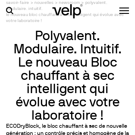
savoir-faire
>
nouvelles
>
newsroom
>
polyvalent.
modulaire. intuitif.
le nouveau bloc chauffant à sec intelligent qui évolue avec
votre laboratoire !
Polyvalent.
Modulaire. Intuitif.
Le nouveau Bloc
chauffant à sec
intelligent qui
évolue avec votre
laboratoire !
ECODryBlock, le bloc chauffant à sec de nouvelle
génération : un contrôle précis et homogène de la