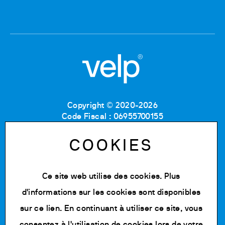
Copyright © 2020-2026
Code Fiscal : 06955700155
Numéro de TVA : IT 00842180960
MB Registre du commerce et des sociétés :
COOKIES
06955700155
Numéro REA : MB-1129804
Capital social : 500 000,00 € e.v.
Ce site web utilise des cookies. Plus
d'informations sur les cookies sont disponibles
Politique de confidentialité
Cookie Policy
sur
ce lien
. En continuant à utiliser ce site, vous
Conditions d'utilisation