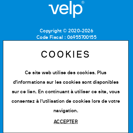
Copyright © 2020-2026
Code Fiscal : 06955700155
Numéro de TVA : IT 00842180960
MB Registre du commerce et des sociétés :
COOKIES
06955700155
Numéro REA : MB-1129804
Capital social : 500 000,00 € e.v.
Ce site web utilise des cookies. Plus
d'informations sur les cookies sont disponibles
Politique de confidentialité
Cookie Policy
sur
ce lien
. En continuant à utiliser ce site, vous
Conditions d'utilisation
consentez à l'utilisation de cookies lors de votre
Modifier les cookies
navigation.
ACCEPTER
Powered by Siglacom