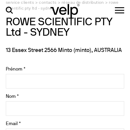
service clients
>
contacts
>
réseau de distribution
>
rowe
scientific pty ltd - sydney
ROWE SCIENTIFIC PTY
Ltd - SYDNEY
13 Essex Street 2566 Minto (minto), AUSTRALIA
Prénom *
Nom *
Email *