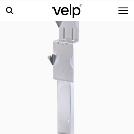
accessoires
>
support for dk6-dk8-dk18/26-dk6/48