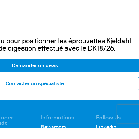
u pour positionner les éprouvettes Kjeldahl
e digestion effectué avec le DK18/26.
Demander un devis
Contacter un spécialiste
nder
Informations
Follow Us
aide
Newsroom
Linkedin
en
Webinaires
Youtube