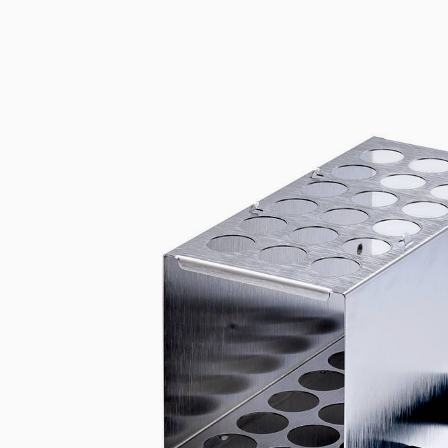
Incubateurs 
Floculateurs
Turbidimètre
Bains à Circ
Pompes