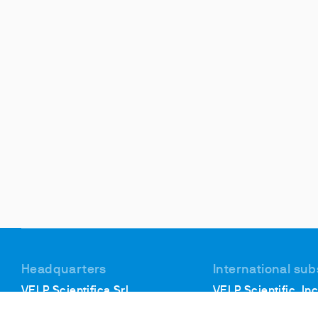
Headquarters
International sub
VELP Scientifica Srl
VELP Scientific, Inc
Via Stazione, 16
40, Burt Drive, Unit