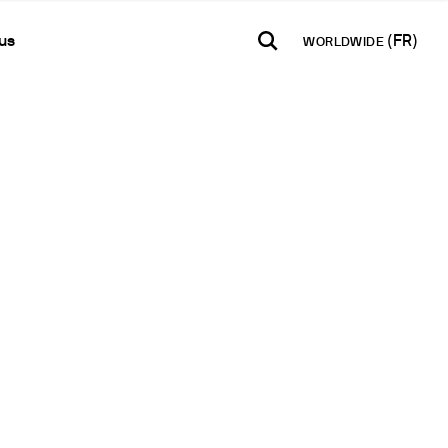
us
WORLDWIDE
TH AMERICA
USA
WORLD
Contacts
E-Shop - B2B
añol
English
English
Formulaire de contact
Accéder à la plateforme
Español
Français
Lettre d’information
Français
Deutsch
Réseau de Distribution
Pусский
Devenir Partenaire