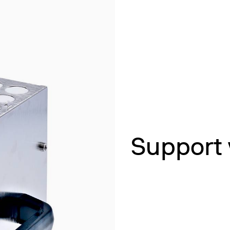
Réfrigérés / Enceintes Thermostatées
Agitation
Agitation et chauffage
s
Mélanger et agiter
ulation Ouverte
Dispersion
Chauffage par blocs secs
Turbidité
Minéralisation pour Métaux Lourds
Support 