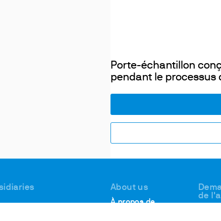
Porte-échantillon conç
pendant le processus d
sidiaries
About us
Dema
de l'
À propos de
Souti
 #1, Deer Park
VELP