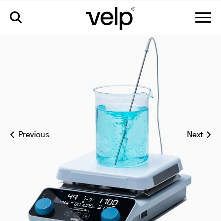
arec 7 advance agitatore magnetico con piastra riscaldante in
ceramica