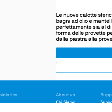
Le nuove calotte sferic
bagni ad olio e mantelli
perfettamente sia al d
forma delle provette p
dalla piastra alla prove
sidiaries
About us
Supp
Chi Siamo
Suppo
 #1, Deer Park
Analit
Dove Siamo