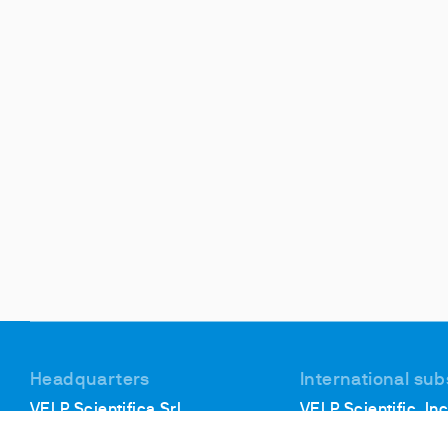
Headquarters
International sub
VELP Scientifica Srl
VELP Scientific, Inc
Via Stazione, 16
40, Burt Drive, Unit