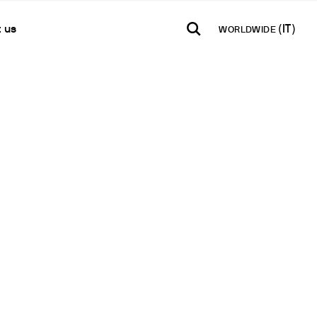
 us
WORLDWIDE
TH AMERICA
USA
WORLD
ti
B2B E-shop
añol
English
English
e per la misura del ph
taci
Accesso alla Piattaforma
Español
Français
tter
Français
Deutsch
 semi-quantitative
lobale
Pусский
qualitatite
a Rivenditore
acque