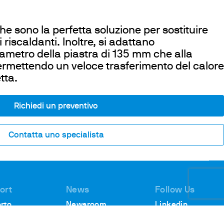
he sono la perfetta soluzione per sostituire
 riscaldanti. Inoltre, si adattano
iametro della piastra di 135 mm che alla
ermettendo un veloce trasferimento del calore
tta.
Richiedi un preventivo
Contatta uno specialista
ort
News
Follow Us
rto
Newsroom
Linkedin
ico
Webinar
Youtube