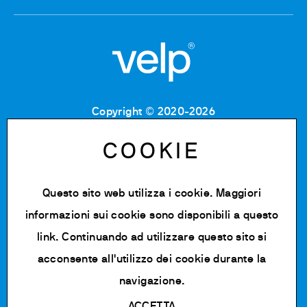
Copyright © 2020-2026
Codice Fiscale: 06955700155
Partita IVA: IT 00842180960
COOKIE
Iscrizione Registro Imprese MB: 06955700155
Numero REA: MB-1129804
Capitale Sociale: € 500.000 i.v.
Questo sito web utilizza i cookie. Maggiori
informazioni sui cookie sono disponibili a
questo
Privacy policy
Cookie Policy
link
. Continuando ad utilizzare questo sito si
Termini di utilizzo
acconsente all'utilizzo dei cookie durante la
Modifica impostazioni cookie
navigazione.