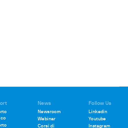
ort
News
Follow Us
rto
Newsroom
Linkedin
ico
Webinar
Youtube
rto
Corsi di
Instagram