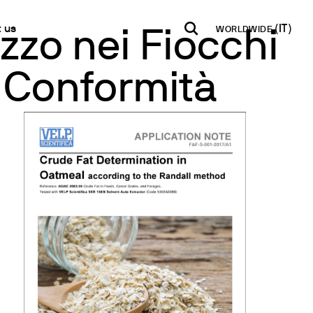
 us
WORLDWIDE
zzo nei Fiocchi
e Conformità
INDIA
USA
WORLD
ti
B2B E-shop
English
English
English
e per la misura del ph
taci
Accesso alla Piattaforma
Español
Italiano
tter
Français
Español
 semi-quantitative
lobale
Français
qualitatite
a Rivenditore
Deutsch
tatici
Pусский
acque
i in Tracce