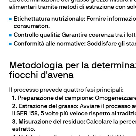
La determinazione del grasso grezzo misura il c
Frigotermostati e In
alimentari tramite metodi di estrazione con sol
Flocculatori
Etichettatura nutrizionale
: Fornire informazio
Torbidimetro
consumatori.
Bagni Termostatici
Controllo qualità
: Garantire coerenza tra i lot
Pompe
Conformità alle normative:
Soddisfare gli sta
Metodologia per la determina
fiocchi d'avena
Il processo prevede quattro fasi principali:
Preparazione del campione:
Omogeneizzare i
Estrazione del grasso:
Avviare il processo 
il
SER 158, 5 volte più veloce rispetto al tradiz
Misurazione del residuo
: Calcolare la perc
estratto.