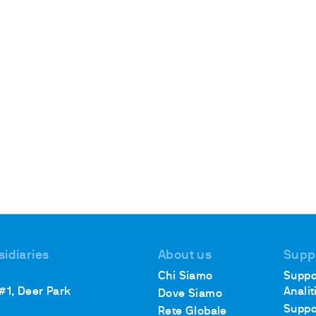
sidiaries
About us
Supp
Chi Siamo
Suppo
 #1, Deer Park
Analit
Dove Siamo
Suppo
Rete Globale