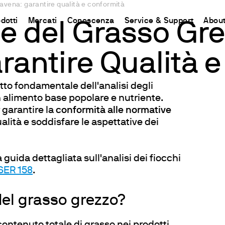
'avena: garantire qualità e conformità
dotti
Mercati
Conoscenza
Service & Support
About
 del Grasso Gre
rantire Qualità 
CHINA
ent
d
Connect your products
Risorse e approfondimenti
Sistemi rapidi H2O
Contat
Incubazione e Refrigerazione
中国
i Chimica
 Azoto e Proteine
odotto
aflet
Piattaforma Ermes Cloud
Metodo Kjeldahl
Cartine indicatrici e strisce analitich
Contat
to fondamentale dell'analisi degli
Agitazione
un alimento base popolare e nutriente.
l Carbonio
o
uzioni
Prodotti Abilitati
Metodo Dumas
Quantofix reflettometri e accessori
Newsle
Agitazione e Riscaldamento
 garantire la
conformità alle normative
Riscaldanti
nti
rative
Abbonamenti
Standard Internazionali
Strisce analitiche per determinazioni
Rete G
Miscelazione
alità e soddisfare le aspettative dei
lla Fibra
tes
Configura il tuo Account Ermes
Cartine analitiche per determinazioni 
Divent
Dispersione
a di Grassi e Oli
Accesso alla Piattaforma
Visocolor kit analitici
Riscaldamento con blocchi termos
 guida dettagliata sull'analisi dei fiocchi
iscelatori
pirometriche
Nanocolor fotometri
Torbidità
 SER 158
.
g Test
Nanocolor analisi fotometrica delle 
Determinazione dei Metalli Pesant
i e COD
del grasso grezzo?
Respirometrici