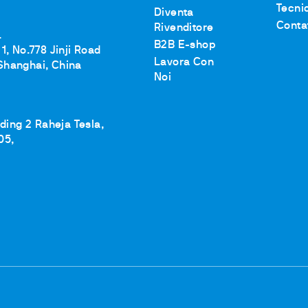
Tecni
Diventa
Conta
Rivenditore
.
B2B E-shop
1, No.778 Jinji Road
Lavora Con
Shanghai, China
Noi
lding 2 Raheja Tesla,
05,