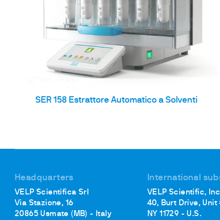
SER 158 Estrattore Automatico a Solventi
Headquarters
International sub
VELP Scientifica Srl
VELP Scientific, Inc
Via Stazione, 16
40, Burt Drive, Unit
20865 Usmate (MB) - Italy
NY 11729 - U.S.