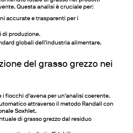
ontenuto totale di grasso nei prodotti
cubatori
vente. Questa analisi è cruciale per:
ni accurate e trasparenti per i
ti di produzione.
ndard globali dell'industria alimentare.
zione del grasso grezzo nei
 fiocchi d'avena per un'analisi coerente.
automatico attraverso il metodo Randall con
ionale Soxhlet.
entuale di grasso grezzo dal residuo