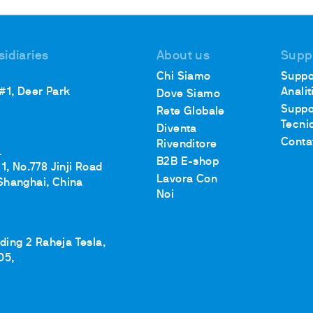
cubatori
sidiaries
About us
Supp
Chi Siamo
Suppo
 #1, Deer Park
Analit
Dove Siamo
Suppo
Rete Globale
Tecni
Diventa
Conta
Rivenditore
.
B2B E-shop
1, No.778 Jinji Road
Lavora Con
Shanghai, China
Noi
lding 2 Raheja Tesla,
05,