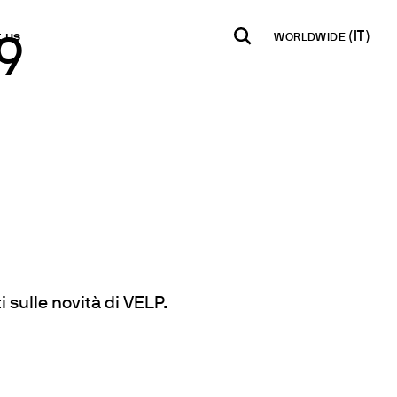
 us
WORLDWIDE
9
INDIA
USA
WORLD
ti
B2B E-shop
English
English
English
e per la misura del ph
taci
Accesso alla Piattaforma
Español
Italiano
tter
Français
Español
 semi-quantitative
lobale
Français
qualitatite
a Rivenditore
Deutsch
tatici
Pусский
i sulle novità di VELP.
acque
i in Tracce