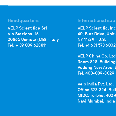
Frigotermostati e In
Flocculatori
Torbidimetro
Headquarters
International sub
Bagni Termostatici
VELP Scientifica Srl
VELP Scientific, Inc
Pompe
Via Stazione, 16
40, Burt Drive, Unit
20865 Usmate (MB) - Italy
NY 11729 - U.S.
Tel. + 39 039 628811
Tel. +1 631 573 6002
VELP China Co. Ltd
Room 828, Building 
Pudong New Area, 
Tel. 400-089-8029
Velp India Pvt. Ltd.
Office 323-324, Bui
MIDC, Turbhe, 4007
Navi Mumbai, India