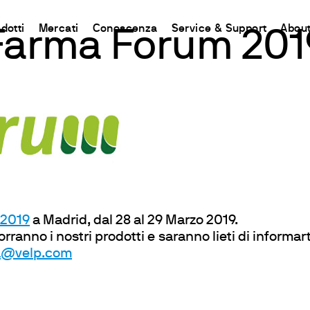
dotti
Mercati
Conoscenza
Service & Support
About
Farma Forum 201
CHINA
ent
d
Connect your products
Risorse e approfondimenti
Sistemi rapidi H2O
Contat
Incubazione e Refrigerazione
中国
i Chimica
 Azoto e Proteine
odotto
aflet
Piattaforma Ermes Cloud
Metodo Kjeldahl
Cartine indicatrici e strisce analitich
Contat
Agitazione
l Carbonio
o
uzioni
Prodotti Abilitati
Metodo Dumas
Quantofix reflettometri e accessori
Newsle
Agitazione e Riscaldamento
Riscaldanti
nti
rative
Abbonamenti
Standard Internazionali
Strisce analitiche per determinazioni
Rete G
Miscelazione
lla Fibra
tes
Configura il tuo Account Ermes
Cartine analitiche per determinazioni 
Divent
Dispersione
a di Grassi e Oli
Accesso alla Piattaforma
Visocolor kit analitici
Riscaldamento con blocchi termos
 2019
a Madrid, dal 28 al 29 Marzo 2019.
iscelatori
pirometriche
Nanocolor fotometri
Torbidità
rranno i nostri prodotti e saranno lieti di informart
g Test
Nanocolor analisi fotometrica delle 
Determinazione dei Metalli Pesant
ia@velp.com
i e COD
Respirometrici