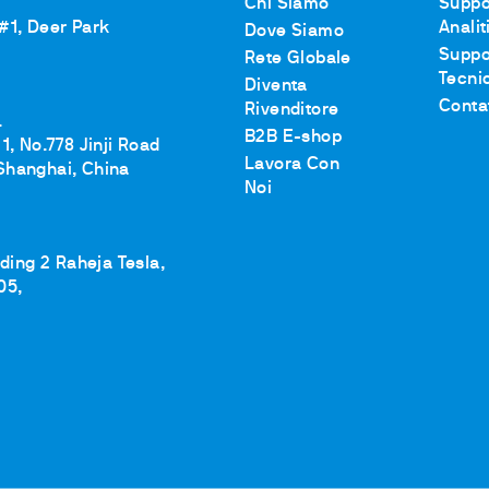
Chi Siamo
Suppo
 #1, Deer Park
Analit
Dove Siamo
Suppo
Rete Globale
Tecni
Diventa
Conta
Rivenditore
.
B2B E-shop
1, No.778 Jinji Road
Lavora Con
Shanghai, China
Noi
lding 2 Raheja Tesla,
05,