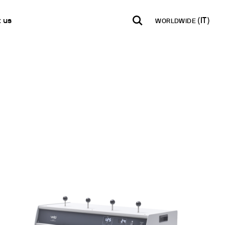
 us
WORLDWIDE
INDIA
USA
WORLD
ti
B2B E-shop
English
English
English
e per la misura del ph
taci
Accesso alla Piattaforma
Español
Italiano
tter
Français
Español
 semi-quantitative
lobale
Français
qualitatite
a Rivenditore
Deutsch
tatici
Pусский
acque
i in Tracce