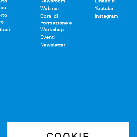
rto
Newsroom
Linkedin
ico
Webinar
Youtube
rto
Corsi di
Instagram
co
Formazione e
ttaci
Workshop
Eventi
Newsletter