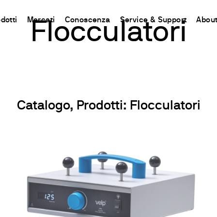
dotti
Mercati
Conoscenza
Service & Support
About
Flocculatori
CHINA
ent
d
Connect your products
Risorse e approfondimenti
Sistemi rapidi H2O
Contat
Incubazione e Refrigerazione
中国
i Chimica
 Azoto e Proteine
odotto
aflet
Piattaforma Ermes Cloud
Metodo Kjeldahl
Cartine indicatrici e strisce analitich
Contat
Agitazione
l Carbonio
o
uzioni
Prodotti Abilitati
Metodo Dumas
Quantofix reflettometri e accessori
Newsle
Agitazione e Riscaldamento
Catalogo, Prodotti: Flocculatori
Riscaldanti
nti
rative
Abbonamenti
Standard Internazionali
Strisce analitiche per determinazioni
Rete G
Miscelazione
lla Fibra
tes
Configura il tuo Account Ermes
Cartine analitiche per determinazioni 
Divent
Dispersione
a di Grassi e Oli
Accesso alla Piattaforma
Visocolor kit analitici
Riscaldamento con blocchi termos
iscelatori
pirometriche
Nanocolor fotometri
Torbidità
g Test
Nanocolor analisi fotometrica delle 
Determinazione dei Metalli Pesant
i e COD
Respirometrici