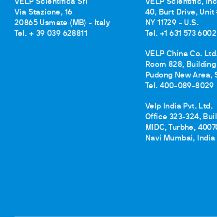
VELP Scientifica Srl
VELP Scientific, Inc
Via Stazione, 16
40, Burt Drive, Unit
20865 Usmate (MB) - Italy
NY 11729 - U.S.
Tel. + 39 039 628811
Tel. +1 631 573 6002
VELP China Co. Ltd
Room 828, Building 
Pudong New Area, 
Tel. 400-089-8029
Velp India Pvt. Ltd.
Office 323-324, Bui
MIDC, Turbhe, 4007
Navi Mumbai, India