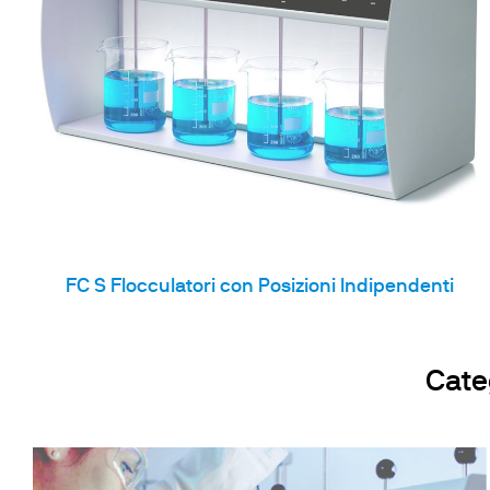
Frigotermostati e In
Flocculatori
Torbidimetro
Bagni Termostatici
Pompe
FC S Flocculatori con Posizioni Indipendenti
Cate