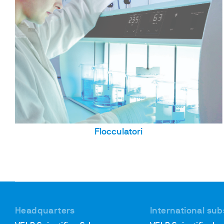
Flocculatori
Headquarters
International sub