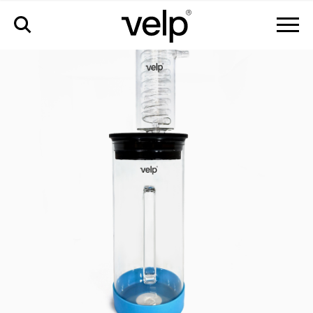
accessori
>
kit condensazione per analisi acque