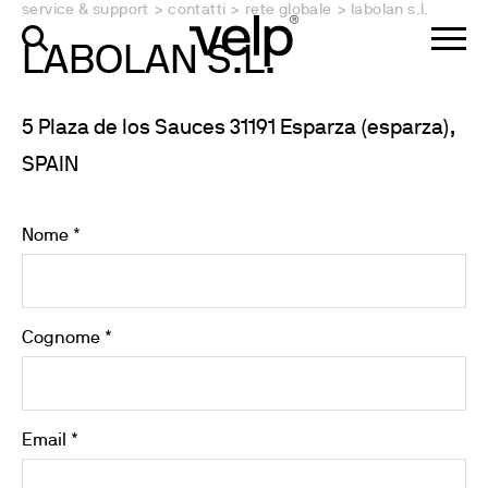
service & support
>
contatti
>
rete globale
>
labolan s.l.
LABOLAN S.L.
5 Plaza de los Sauces 31191 Esparza (esparza),
SPAIN
Nome *
Cognome *
Email *