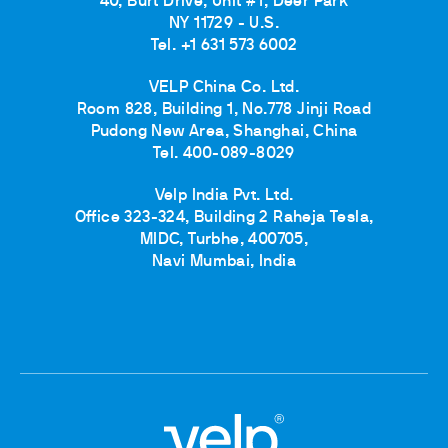
40, Burt Drive, Unit #1, Deer Park
NY 11729 - U.S.
Tel. +1 631 573 6002
VELP China Co. Ltd.
Room 828, Building 1, No.778 Jinji Road
Pudong New Area, Shanghai, China
Tel. 400-089-8029
Velp India Pvt. Ltd.
Office 323-324, Building 2 Raheja Tesla,
MIDC, Turbhe, 400705,
Navi Mumbai, India