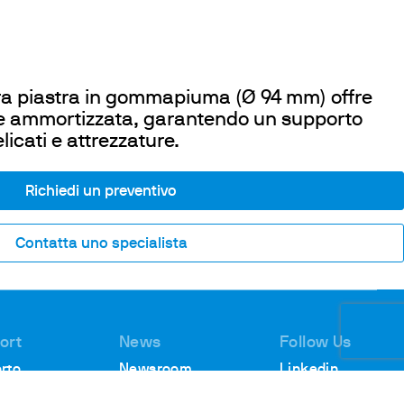
a piastra in gommapiuma (Ø 94 mm) offre
e e ammortizzata, garantendo un supporto
licati e attrezzature.
Richiedi un preventivo
Contatta uno specialista
ort
News
Follow Us
rto
Newsroom
Linkedin
ico
Webinar
Youtube