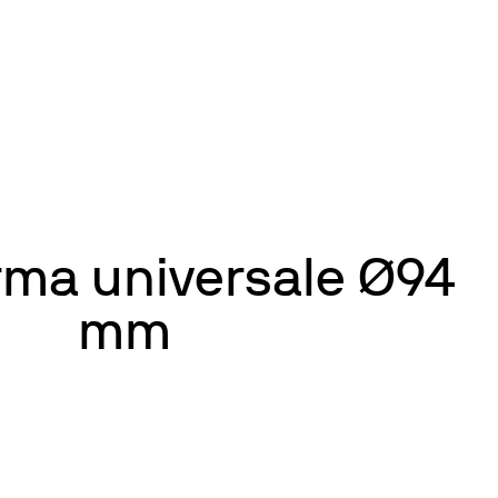
rma universale Ø94
mm