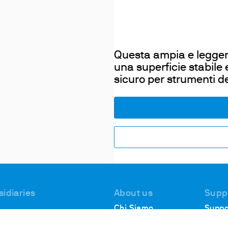
Questa ampia e legger
una superficie stabil
sicuro per strumenti de
sidiaries
About us
Supp
Chi Siamo
Suppo
 #1, Deer Park
Analit
Dove Siamo