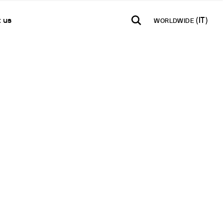
 us
WORLDWIDE
TH AMERICA
USA
WORLD
ti
B2B E-shop
añol
English
English
e per la misura del ph
taci
Accesso alla Piattaforma
Español
Français
tter
Français
Deutsch
 semi-quantitative
lobale
Pусский
qualitatite
a Rivenditore
acque