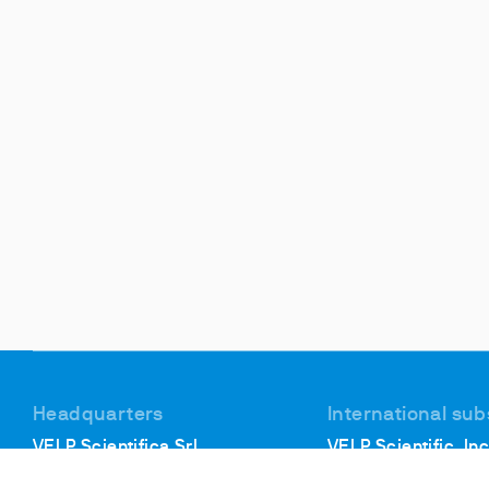
Headquarters
International sub
VELP Scientifica Srl
VELP Scientific, Inc
Via Stazione, 16
40, Burt Drive, Unit