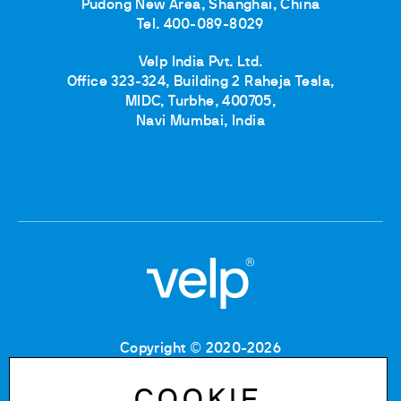
Pudong New Area, Shanghai, China
Tel. 400-089-8029
Velp India Pvt. Ltd.
Office 323-324, Building 2 Raheja Tesla,
MIDC, Turbhe, 400705,
Navi Mumbai, India
Copyright © 2020-2026
Codice Fiscale: 06955700155
Partita IVA: IT 00842180960