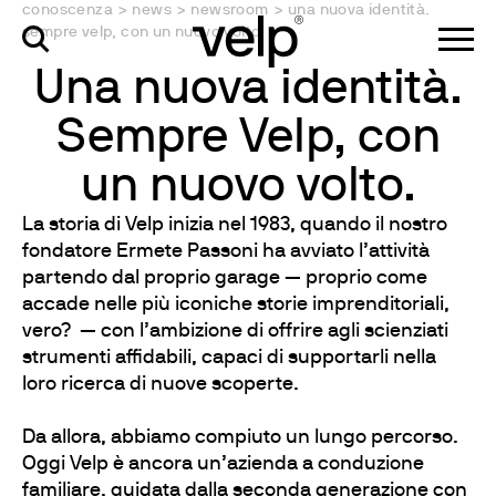
conoscenza
>
news
>
newsroom
>
una nuova identità.
sempre velp, con un nuovo volto.
Una nuova identità.
Sempre Velp, con
un nuovo volto.
La storia di Velp inizia nel 1983, quando il nostro
fondatore Ermete Passoni ha avviato l’attività
partendo dal proprio garage — proprio come
accade nelle più iconiche storie imprenditoriali,
vero? — con l’ambizione di offrire agli scienziati
strumenti affidabili, capaci di supportarli nella
loro ricerca di nuove scoperte.
Da allora, abbiamo compiuto un lungo percorso.
Oggi Velp è ancora un’azienda a conduzione
familiare, guidata dalla seconda generazione con