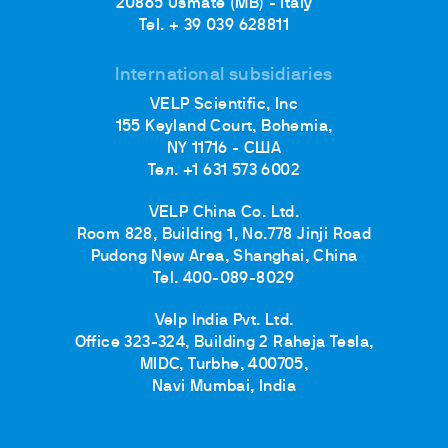
20865 Usmate (MB) - Italy
Tel. + 39 039 628811
International subsidiaries
VELP Scientific, Inc
155 Keyland Court, Bohemia,
NY 11716 - США
Тел. +1 631 573 6002
VELP China Co. Ltd.
Room 828, Building 1, No.778 Jinji Road
Pudong New Area, Shanghai, China
Tel. 400-089-8029
Velp India Pvt. Ltd.
Office 323-324, Building 2 Raheja Tesla,
MIDC, Turbhe, 400705,
Navi Mumbai, India