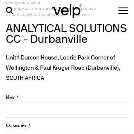
обслуживание и
поддержка
>
контакаты
>
международная
сеть
>
analytical solutions cc - durbanville
ANALYTICAL SOLUTIONS
CC - Durbanville
Unit 1 Durcon House, Loerie Park Corner of
Wellington & Paul Kruger Road (Durbanville),
SOUTH AFRICA
Имя *
Фамилия *