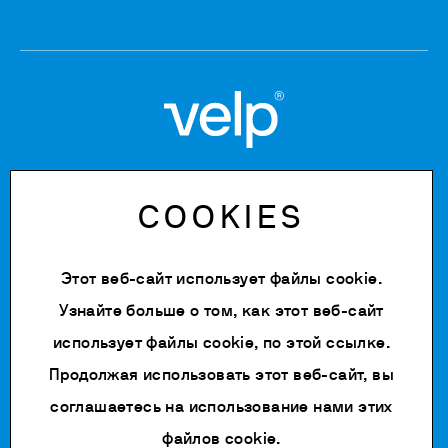
Copyright © 2020-2026
COOKIES
Tax Code: 06955700155
VAT number: IT 00842180960
Company Registration Number MB: 06955700155
Этот веб-сайт использует файлы cookie.
REA number: MB-1129804
Paid up share capital: € 500.000 fully paid.
Узнайте больше о том, как этот веб-сайт
использует файлы cookie, по
этой ссылке
.
Политика конфиденциальности
Cookie Policy
Продолжая использовать этот веб-сайт, вы
Условия пользования
соглашаетесь на использование нами этих
Change cookie settings
файлов cookie.