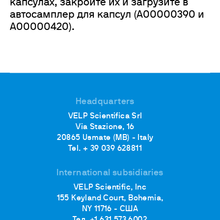
капсулах, закройте их и загрузите в
автосамплер для капсул (A00000390 и
A00000420).
Headquarters
VELP Scientifica Srl
Via Stazione, 16
20865 Usmate (MB) - Italy
Tel. + 39 039 628811
International subsidiaries
VELP Scientific, Inc
155 Keyland Court, Bohemia,
NY 11716 - США