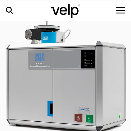
cn 802 анализатор углерода и азота