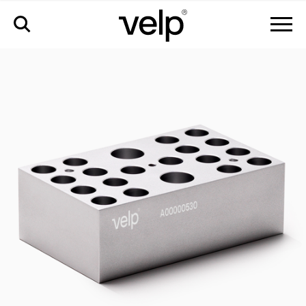
аксессуары
>
cod-w20-combo блок