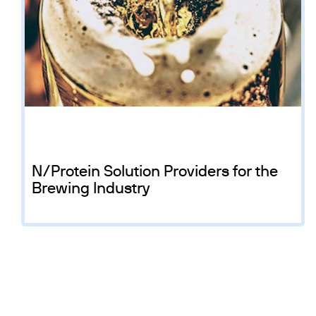
Инк
Фл
Ту
От
На
N/Protein Solution Providers for the
Brewing Industry