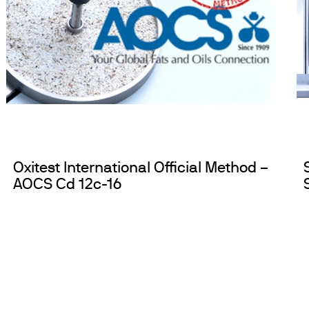
убаторы с охлаждением
окуляторы
рбидиметры
крытые циркуляционные ванны
сосы
Oxitest International Official Method –
AOCS Cd 12c-16