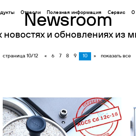
дукты
Отрасли
Полезная информация
Сервис
О
Newsroom
 новостях и обновлениях из м
CHINA
ь поддержку
ораторное оборудование
Применение
База знаний
Connect your products
中国
ТРИРУЙТЕ СВОЙ
кторы химического синтеза
Определение азота/белка
Метод Кьельдаля
Облачная платформа
страница 10/12
«
6
7
8
Ermes
9
10
»
показать все
гнитные мешалки
Определение углерода
Метод Дюма
ЧЕСКАЯ ПОМОЩЬ
Подключаемые продукты
а
нитные мешалки с подогревом
Экстракторы жира
Международные стандарты
СКАЯ ПОМОЩЬ
Подписки
нению
ораторные плитки
Определение клетчатки
Настройте Ваш аккаунт
рхнеприводные мешалки
Исследование срока годности
Ermes
тексеры и шейкеры
БПК и респирометрические исследования
Доступ к платформе
спергаторы
Джар тест и выщелачивание
ие нагревательные блоки И ХПК
Химическое потребление кислорода
пирометрические анализаторы и датчики для измерени