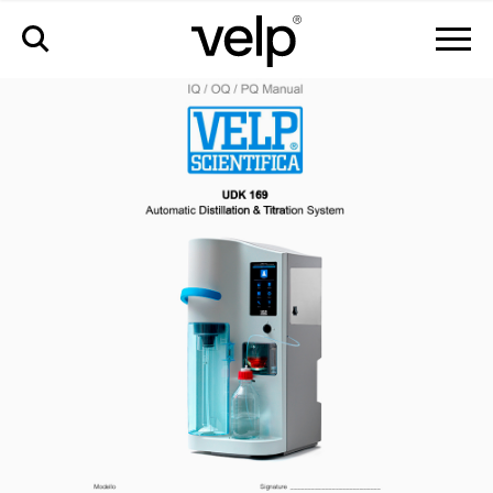
аксессуары
>
пакет валидационный iq/oq/pq для udk169