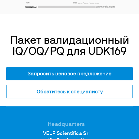
Пакет валидационный
IQ/OQ/PQ для UDK169
Запросить ценовое предложение
Обратитесь к специалисту
Headquarters
VELP Scientifica Srl