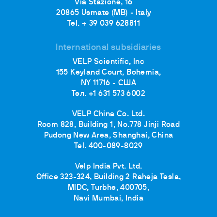
Via Stazione, 16
20865 Usmate (MB) - Italy
Tel. + 39 039 628811
International subsidiaries
VELP Scientific, Inc
155 Keyland Court, Bohemia,
NY 11716 - США
Тел. +1 631 573 6002
VELP China Co. Ltd.
Room 828, Building 1, No.778 Jinji Road
Pudong New Area, Shanghai, China
Tel. 400-089-8029
Velp India Pvt. Ltd.
Office 323-324, Building 2 Raheja Tesla,
MIDC, Turbhe, 400705,
Navi Mumbai, India