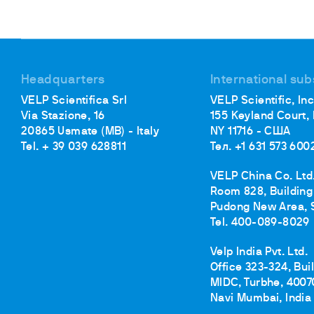
Инк
Фл
Ту
От
Headquarters
International sub
На
VELP Scientifica Srl
VELP Scientific, Inc
Via Stazione, 16
155 Keyland Court,
20865 Usmate (MB) - Italy
NY 11716 - США
Tel. + 39 039 628811
Тел. +1 631 573 600
VELP China Co. Ltd
Room 828, Building 
Pudong New Area, 
Tel. 400-089-8029
Velp India Pvt. Ltd.
Office 323-324, Bui
MIDC, Turbhe, 4007
Navi Mumbai, India