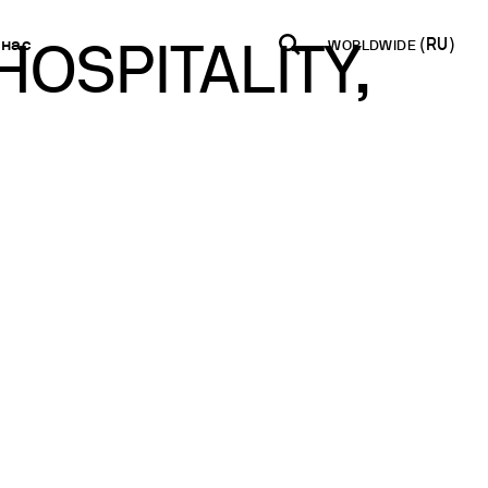
 нас
WORLDWIDE
OSPITALITY,
INDIA
USA
WORLD
Контакаты
B2B E-shop
Инкубация
English
English
English
Свяжитесь с нами
Доступ к
Перемешивание
платформе
Español
Italiano
Новостная
Перемешивание и нагрев
Français
Español
рассылка
Смешивание и встряхивание
Français
Международная
Рассеивание
сеть
Deutsch
Сухой блок отопления
Стать партнером
Pусский
Измерение мутности
Определение следов тяжелых металлов
я БПК