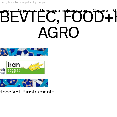
tec, food+hospitality, agro
дукты
Отрасли
Полезная информация
Сервис
О
BEVTEC, FOOD+H
AGRO
CHINA
ь поддержку
ораторное оборудование
Применение
База знаний
Connect your products
中国
ТРИРУЙТЕ СВОЙ
кторы химического синтеза
Определение азота/белка
Метод Кьельдаля
Облачная платформа
Ermes
гнитные мешалки
Определение углерода
Метод Дюма
ЧЕСКАЯ ПОМОЩЬ
Подключаемые продукты
а
нитные мешалки с подогревом
Экстракторы жира
Международные стандарты
СКАЯ ПОМОЩЬ
Подписки
нению
ораторные плитки
Определение клетчатки
Настройте Ваш аккаунт
рхнеприводные мешалки
Исследование срока годности
Ermes
тексеры и шейкеры
БПК и респирометрические исследования
Доступ к платформе
 see VELP instruments.
спергаторы
Джар тест и выщелачивание
ие нагревательные блоки И ХПК
Химическое потребление кислорода
пирометрические анализаторы и датчики для измерени