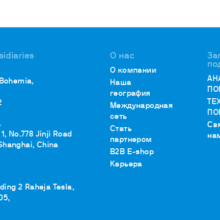
убаторы с охлаждением
окуляторы
рбидиметры
крытые циркуляционные ванны
sidiaries
О нас
За
сосы
по
О компании
АН
 Bohemia,
Наша
ПО
география
ТЕ
2
Международная
ПО
сеть
.
Св
Стать
1, No.778 Jinji Road
на
партнером
Shanghai, China
B2B E-shop
Карьера
lding 2 Raheja Tesla,
05,