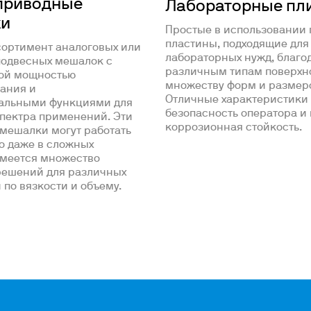
приводные
Лабораторные пл
и
Простые в использовании 
пластины, подходящие для
ортимент аналоговых или
лабораторных нужд, благо
одвесных мешалок с
различным типам поверхн
ой мощностью
множеству форм и размеро
ания и
Отличные характеристики 
уальными функциями для
безопасность оператора и
пектра применений. Эти
коррозионная стойкость.
мешалки могут работать
 даже в сложных
Имеется множество
решений для различных
 по вязкости и объему.