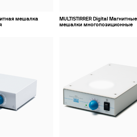
нитная мешалка
MULTISTIRRER Digital Магнитны
я
мешалки многопозиционные