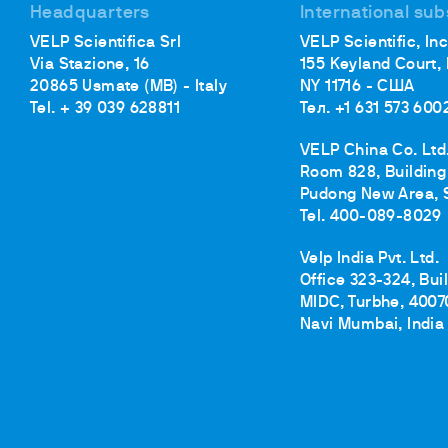
Headquarters
International sub
VELP Scientifica Srl
VELP Scientific, Inc
Via Stazione, 16
155 Keyland Court,
20865 Usmate (MB) - Italy
NY 11716 - США
Tel. + 39 039 628811
Тел. +1 631 573 600
VELP China Co. Ltd
Room 828, Building 
Pudong New Area, 
Tel. 400-089-8029
Velp India Pvt. Ltd.
Office 323-324, Bui
MIDC, Turbhe, 4007
Navi Mumbai, India