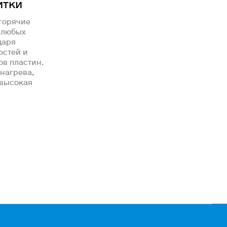
итки
горячие
 любых
даря
остей и
в пластин.
нагрева,
 высокая