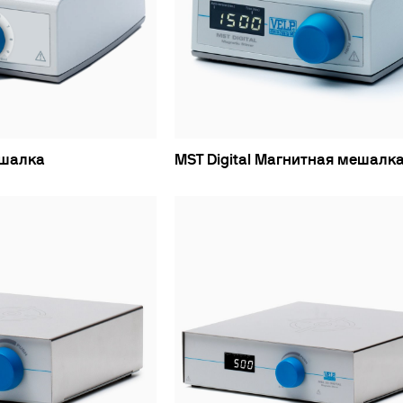
убаторы с охлаждением
окуляторы
рбидиметры
крытые циркуляционные ванны
сосы
ешалка
MST Digital Магнитная мешалк