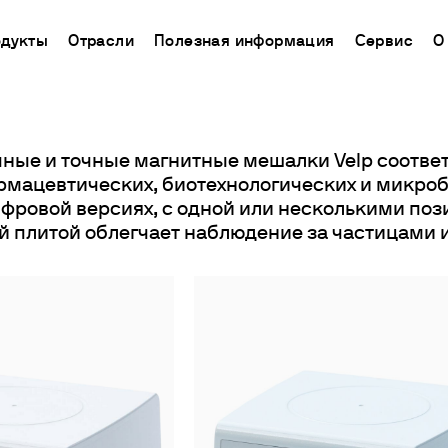
гнитные меша
дукты
Отрасли
Полезная информация
Сервис
О
CHINA
ь поддержку
ораторное оборудование
Применение
База знаний
Connect your products
中国
ные и точные магнитные мешалки Velp соотв
ТРИРУЙТЕ СВОЙ
кторы химического синтеза
Определение азота/белка
Метод Кьельдаля
Облачная платформа
рмацевтических, биотехнологических и микроб
Ermes
гнитные мешалки
Определение углерода
Метод Дюма
ифровой версиях, с одной или несколькими поз
ЧЕСКАЯ ПОМОЩЬ
Подключаемые продукты
а
нитные мешалки с подогревом
Экстракторы жира
Международные стандарты
 плитой облегчает наблюдение за частицами 
СКАЯ ПОМОЩЬ
Подписки
нению
ораторные плитки
Определение клетчатки
Настройте Ваш аккаунт
рхнеприводные мешалки
Исследование срока годности
Ermes
тексеры и шейкеры
БПК и респирометрические исследования
Доступ к платформе
спергаторы
Джар тест и выщелачивание
ие нагревательные блоки И ХПК
Химическое потребление кислорода
пирометрические анализаторы и датчики для измерени