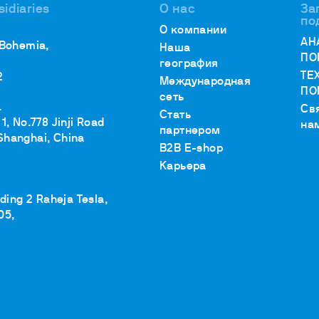
sidiaries
О нас
За
по
О компании
АН
 Bohemia,
Наша
ПО
география
ТЕ
2
Международная
ПО
сеть
.
Св
Стать
1, No.778 Jinji Road
на
партнером
Shanghai, China
B2B E-shop
Карьера
lding 2 Raheja Tesla,
05,