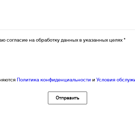
убаторы с охлаждением
окуляторы
рбидиметры
крытые циркуляционные ванны
сосы
аю согласие на обработку данных в указанных целях *
аняются
Политика конфиденциальности
и
Условия обслуж