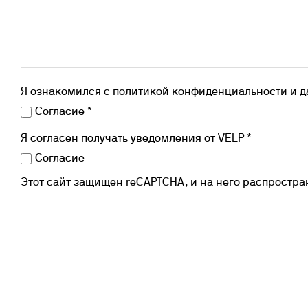
Инк
Фл
Ту
От
На
Я ознакомился
с политикой конфиденциальности
и д
Согласие *
Я согласен получать уведомления от VELP *
Согласие
Этот сайт защищен reCAPTCHA, и на него распростр