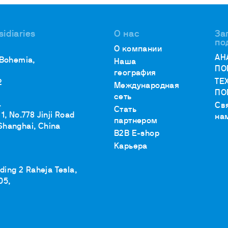
sidiaries
О нас
За
по
О компании
АН
 Bohemia,
Наша
ПО
география
ТЕ
2
Международная
ПО
сеть
.
Св
Стать
1, No.778 Jinji Road
на
партнером
Shanghai, China
B2B E-shop
Карьера
lding 2 Raheja Tesla,
05,