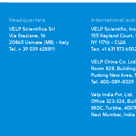
Headquarters
International sub
VELP Scientifica Srl
VELP Scientific, Inc
Via Stazione, 16
155 Keyland Court,
20865 Usmate (MB) - Italy
NY 11716 - США
Tel. + 39 039 628811
Тел. +1 631 573 600
VELP China Co. Ltd
Room 828, Building 
Pudong New Area, 
Tel. 400-089-8029
Velp India Pvt. Ltd.
Office 323-324, Bui
MIDC, Turbhe, 4007
Navi Mumbai, India