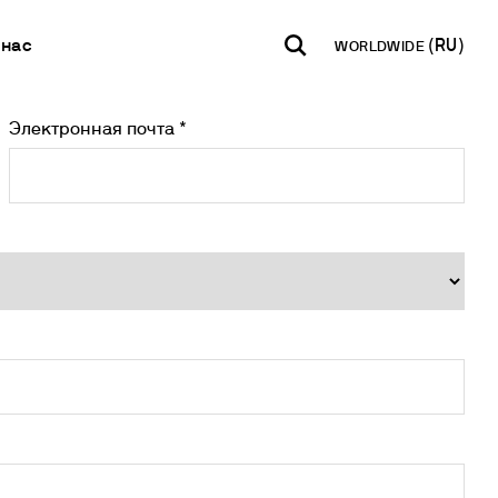
 нас
WORLDWIDE
Электронная почта *
INDIA
USA
WORLD
Контакаты
B2B E-shop
Инкубация
English
English
English
Свяжитесь с нами
Доступ к
Перемешивание
платформе
Español
Italiano
Новостная
Перемешивание и нагрев
Français
Español
рассылка
Смешивание и встряхивание
Français
Международная
Рассеивание
сеть
Deutsch
Сухой блок отопления
Стать партнером
Pусский
Измерение мутности
Определение следов тяжелых металлов
я БПК