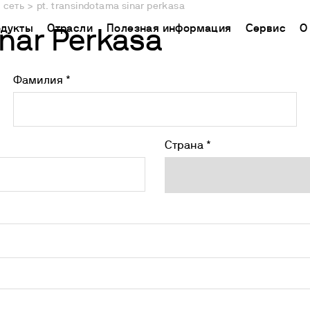
 сеть
>
pt. transindotama sinar perkasa
дукты
Отрасли
Полезная информация
Сервис
О
inar Perkasa
Фамилия *
CHINA
ь поддержку
ораторное оборудование
Применение
База знаний
Connect your products
中国
ТРИРУЙТЕ СВОЙ
кторы химического синтеза
Определение азота/белка
Метод Кьельдаля
Облачная платформа
Ermes
гнитные мешалки
Определение углерода
Метод Дюма
Страна *
ЧЕСКАЯ ПОМОЩЬ
Подключаемые продукты
а
нитные мешалки с подогревом
Экстракторы жира
Международные стандарты
СКАЯ ПОМОЩЬ
Подписки
нению
ораторные плитки
Определение клетчатки
Настройте Ваш аккаунт
рхнеприводные мешалки
Исследование срока годности
Ermes
тексеры и шейкеры
БПК и респирометрические исследования
Доступ к платформе
спергаторы
Джар тест и выщелачивание
ие нагревательные блоки И ХПК
Химическое потребление кислорода
пирометрические анализаторы и датчики для измерени