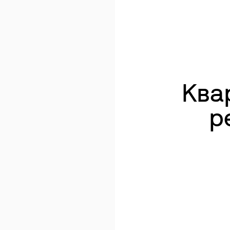
Ква
р