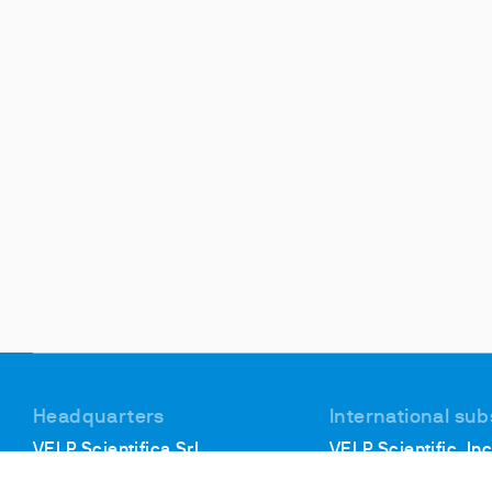
Headquarters
International sub
VELP Scientifica Srl
VELP Scientific, Inc
Via Stazione, 16
155 Keyland Court,