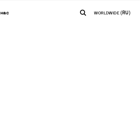
 нас
WORLDWIDE
TH AMERICA
USA
WORLD
Контакаты
B2B E-shop
añol
English
English
Свяжитесь с нами
Доступ к
платформе
Español
Français
Новостная
Français
Deutsch
рассылка
Pусский
Международная
сеть
Стать партнером
я БПК