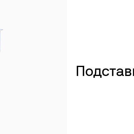
убаторы с охлаждением
Перемешивание
окуляторы
Перемешивание и нагрев
рбидиметры
Смешивание и встряхивание
крытые циркуляционные ванны
Рассеивание
сосы
Сухой блок отопления
Измерение мутности
Определение следов тяжелых металлов
Подстав