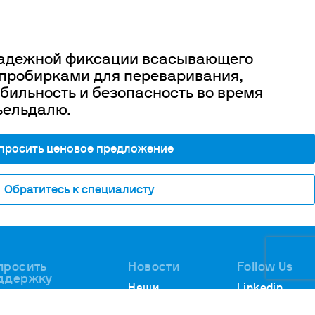
надежной фиксации всасывающего
 пробирками для переваривания,
ильность и безопасность во время
ьельдалю.
просить ценовое предложение
Обратитесь к специалисту
просить
Новости
Follow Us
ддержку
Наши
Linkedin
АЛИТИЧЕСКАЯ
новости
Youtube