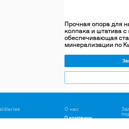
Прочная опора для 
колпака и штатива с
обеспечивающая стаб
минерализации по К
За
sidiaries
О нас
За
по
О компании
АН
 Bohemia,
Наша