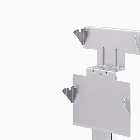
Инк
Фл
Ту
От
На