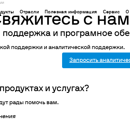
ми
дукты
Отрасли
Полезная информация
Сервис
О
вяжитесь с на
я поддержка и програмное об
CHINA
ь поддержку
ораторное оборудование
Применение
База знаний
Connect your products
中国
ской поддержки и аналитической поддержки.
ТРИРУЙТЕ СВОЙ
кторы химического синтеза
Определение азота/белка
Метод Кьельдаля
Облачная платформа
Ermes
гнитные мешалки
Определение углерода
Метод Дюма
Запросить аналитиче
ЧЕСКАЯ ПОМОЩЬ
Подключаемые продукты
а
нитные мешалки с подогревом
Экстракторы жира
Международные стандарты
СКАЯ ПОМОЩЬ
Подписки
нению
ораторные плитки
Определение клетчатки
Настройте Ваш аккаунт
рхнеприводные мешалки
Исследование срока годности
Ermes
продуктах и услугах?
тексеры и шейкеры
БПК и респирометрические исследования
Доступ к платформе
дут рады помочь вам.
спергаторы
Джар тест и выщелачивание
ие нагревательные блоки И ХПК
Химическое потребление кислорода
лнения
пирометрические анализаторы и датчики для измерени