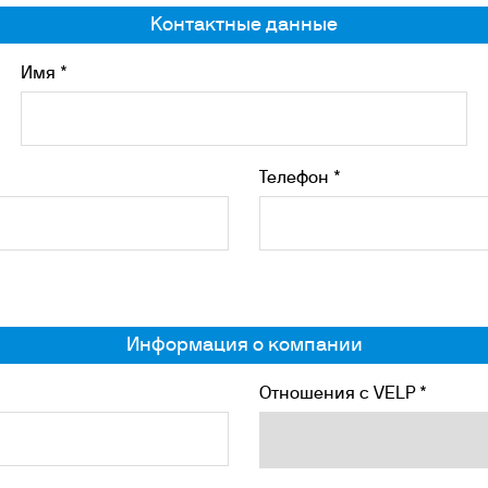
убаторы с охлаждением
Контактные данные
окуляторы
рбидиметры
Имя *
крытые циркуляционные ванны
сосы
Телефон *
Информация о компании
Отношения с VELP *