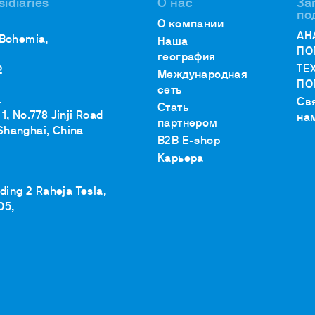
sidiaries
О нас
За
по
О компании
АН
 Bohemia,
Наша
ПО
география
ТЕ
2
Международная
ПО
сеть
.
Св
Стать
1, No.778 Jinji Road
на
партнером
Shanghai, China
B2B E-shop
Карьера
lding 2 Raheja Tesla,
05,