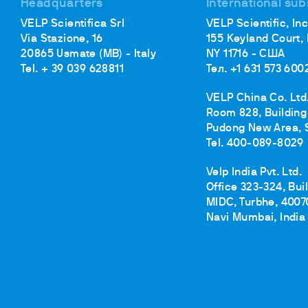
Headquarters
International sub
VELP Scientifica Srl
VELP Scientific, Inc
Via Stazione, 16
155 Keyland Court,
20865 Usmate (MB) - Italy
NY 11716 - США
Tel. + 39 039 628811
Тел. +1 631 573 600
VELP China Co. Ltd
Room 828, Building 
Pudong New Area, 
Tel. 400-089-8029
Velp India Pvt. Ltd.
Office 323-324, Bui
MIDC, Turbhe, 4007
Navi Mumbai, India