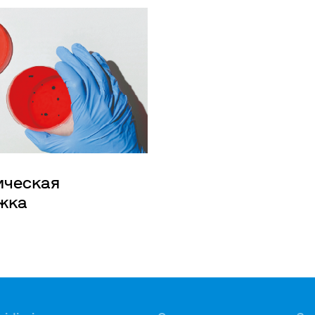
ическая
жка