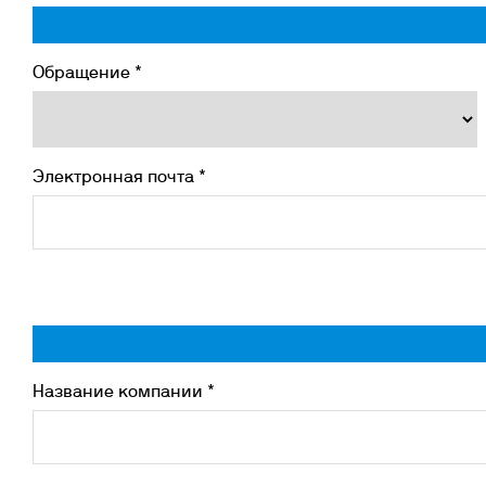
Инк
Фл
Ту
Обращение *
От
На
Электронная почта *
Название компании *