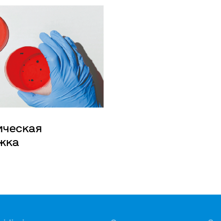
ическая
жка