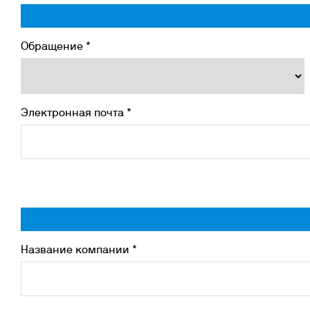
Инк
Фл
Ту
Обращение *
От
На
Электронная почта *
Название компании *