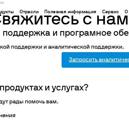
ми
дукты
Отрасли
Полезная информация
Сервис
О
вяжитесь с на
я поддержка и програмное об
CHINA
ь поддержку
ораторное оборудование
Применение
База знаний
Connect your products
中国
ской поддержки и аналитической поддержки.
ТРИРУЙТЕ СВОЙ
кторы химического синтеза
Определение азота/белка
Метод Кьельдаля
Облачная платформа
Ermes
гнитные мешалки
Определение углерода
Метод Дюма
Запросить аналитиче
ЧЕСКАЯ ПОМОЩЬ
Подключаемые продукты
а
нитные мешалки с подогревом
Экстракторы жира
Международные стандарты
СКАЯ ПОМОЩЬ
Подписки
нению
ораторные плитки
Определение клетчатки
Настройте Ваш аккаунт
рхнеприводные мешалки
Исследование срока годности
Ermes
продуктах и услугах?
тексеры и шейкеры
БПК и респирометрические исследования
Доступ к платформе
дут рады помочь вам.
спергаторы
Джар тест и выщелачивание
ие нагревательные блоки И ХПК
Химическое потребление кислорода
лнения
пирометрические анализаторы и датчики для измерени