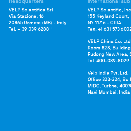
Headquarters
International sub
VELP Scientifica Srl
VELP Scientific, Inc
Via Stazione, 16
155 Keyland Court,
20865 Usmate (MB) - Italy
NY 11716 - США
Tel. + 39 039 628811
Тел. +1 631 573 600
VELP China Co. Ltd
Room 828, Building 
Pudong New Area, 
Tel. 400-089-8029
Velp India Pvt. Ltd.
Office 323-324, Bui
MIDC, Turbhe, 4007
Navi Mumbai, India