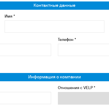
убаторы с охлаждением
Контактные данные
окуляторы
рбидиметры
Имя *
крытые циркуляционные ванны
сосы
Телефон *
Информация о компании
Отношения с VELP *