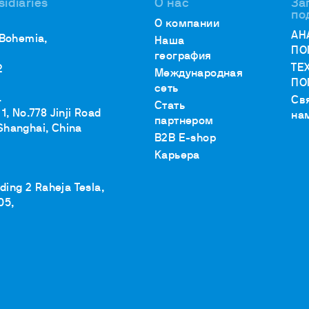
sidiaries
О нас
За
по
О компании
АН
 Bohemia,
Наша
ПО
география
ТЕ
2
Международная
ПО
сеть
.
Св
Стать
1, No.778 Jinji Road
на
партнером
Shanghai, China
B2B E-shop
Карьера
lding 2 Raheja Tesla,
05,