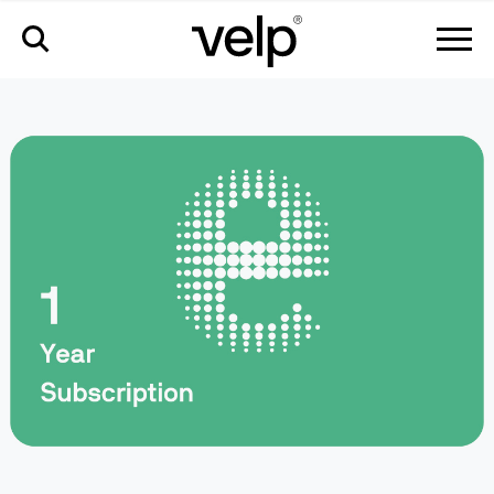
аксессуары
>
velp ermes подключение на 1 год