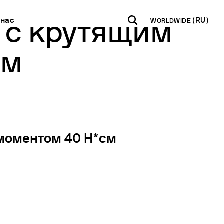
 нас
WORLDWIDE
 с крутящим
см
ITALIA
USA
WORLD
Контакаты
B2B E-shop
Инкубация
Italiano
English
English
Свяжитесь с нами
Доступ к
Перемешивание
платформе
Pусский
Новостная
Перемешивание и нагрев
рассылка
Смешивание и встряхивание
Международная
Рассеивание
сеть
моментом 40 Н*см
Сухой блок отопления
Стать партнером
Измерение мутности
Определение следов тяжелых металлов
я БПК