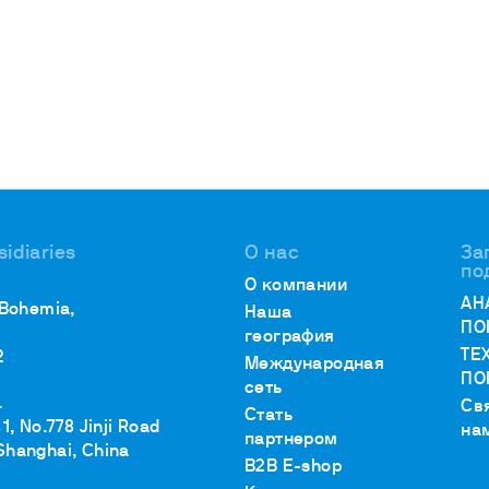
sidiaries
О нас
За
по
О компании
АН
 Bohemia,
Наша
ПО
география
ТЕ
2
Международная
ПО
сеть
.
Св
Стать
1, No.778 Jinji Road
на
партнером
Shanghai, China
B2B E-shop