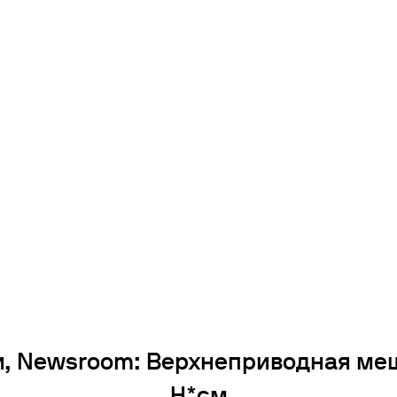
убаторы с охлаждением
окуляторы
рбидиметры
крытые циркуляционные ванны
сосы
и, Newsroom: Верхнеприводная ме
Н*см