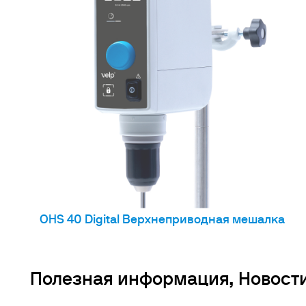
Инк
Фл
Ту
От
На
OHS 40 Digital Верхнеприводная мешалка
Полезная информация, Новост