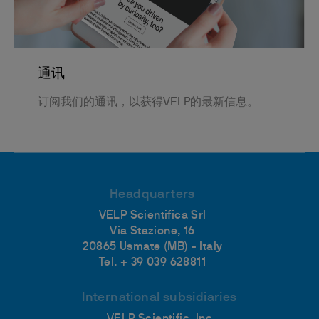
通讯
订阅我们的通讯，以获得VELP的最新信息。
Headquarters
VELP Scientifica Srl
Via Stazione, 16
20865 Usmate (MB) - Italy
Tel. + 39 039 628811
International subsidiaries