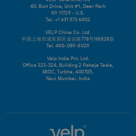
VELP Scientific, Inc
40, Burt Drive, Unit #1, Deer Park
NY 11729 - U.S.
Tel. +1 631 573 6002
VELP China Co. Ltd.
中国上海市浦东新区金吉路778号1幢828室
Tel. 400-089-8029
Velp India Pvt. Ltd.
Office 323-324, Building 2 Raheja Tesla,
MIDC, Turbhe, 400705,
Navi Mumbai, India