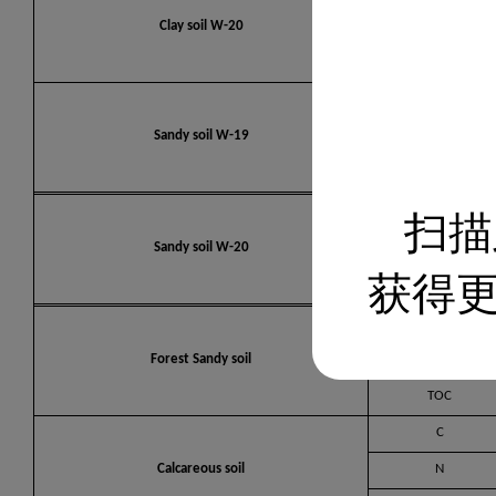
Clay soil W-20
N
TOC
C
Sandy soil W-19
N
TOC
C
扫描
Sandy soil W-20
N
TOC
获得
C
Forest Sandy soil
N
TOC
C
Calcareous soil
N