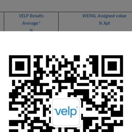
VELP Results
WEPAL Assigned value
Average*
% Xpt
%
7.023
6.981
0.370
0.372
6.107
5.882
4,574
4,51
0.158
0.158
3.188
2.980
2.577
2.539
0.138
0.142
1.556
1.503
2.524
2.520