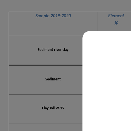
Sample 2019-2020
Element
%
C
Sediment river clay
N
TOC
C
Sediment
N
TOC
C
Clay soil W-19
N
TOC
C