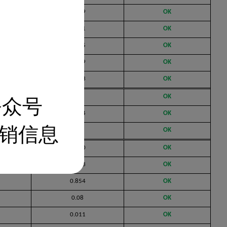
0.009
OK
0.101
OK
0.105
OK
0.009
OK
0.153
OK
0.18
OK
公众号
0.024
OK
0.22
OK
销信息
0.620
OK
0.023
OK
0.854
OK
0.08
OK
0.011
OK