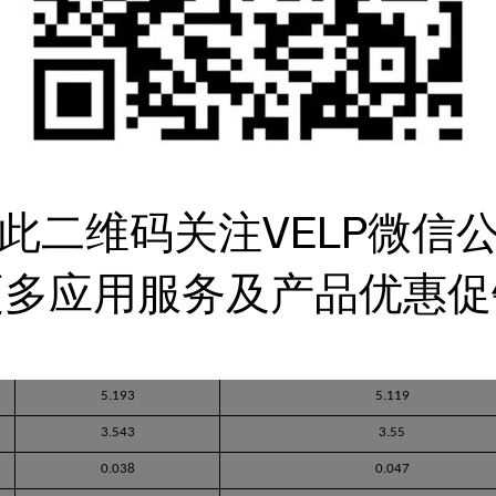
0.084
0.090
0.807
0.734
1.762
1.724
0.111
0.109
1.705
1.667
2.400
2.470
此二维码关注VELP微信
0.146
0.156
2.343
2.34
更多应用服务及产品优惠促
5.006
5.224
0.152
0.168
5.193
5.119
3.543
3.55
0.038
0.047