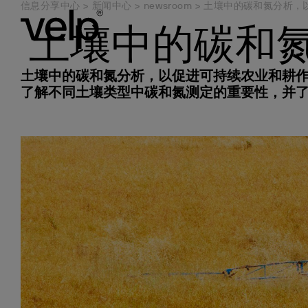
信息分享中心
>
新闻中心
>
newsroom
>
土壤中的碳和氮分析，
土壤中的碳和
土壤中的碳和氮分析，以促进可持续农业和耕
了解不同土壤类型中碳和氮测定的重要性，并了解
Connect yo
分析仪器
行业
新闻中心
服务项目
关于我们
下载区
产品注册
应用领域
实验室设备
资源与洞察
Ermes云
元素分析仪
食品、饲料和饮料
要闻
提供服务
我们是谁
彩页&单页
注册您的产品
氮/蛋白质测定
化学合成反应器
凯氏定氮法
已启用的产
消解仪
环境及农业
网络研讨会
安装
我们在哪里
使用说明书
分析支持
碳的测定
磁力搅拌器
杜马斯定氮法
订阅
凯氏定氮仪
化工和石化
培训和讲习班
预防性维护计划
可持续发展
比较表格
技术支持
溶剂萃取
加热磁力搅拌器
国际标准
配置您的Er
溶剂萃取仪
制药与生命科学
展会信息
训练课程
资格证书
应用指南
纤维素测定
加热板
进入平台
纤维素分析仪
化妆品和个人护理
校准和认证
与我们合作
资格证书
氧化稳定性研究
顶置式搅拌器
膳食纤维分析仪
纸浆、造纸和纺织
保修单
BOD分析
涡旋仪和混匀器
油脂氧化稳定性分析仪
商业实验室
Jar Test 和leaching Test
均质仪
消耗品
科研及政府
COD分析
干浴器及COD
BOD分析仪