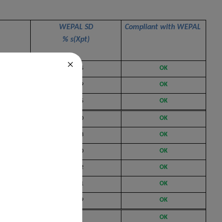
WEPAL SD
Compliant with WEPAL
% s(Xpt)
0.245
OK
0.019
OK
0.495
OK
0.130
OK
0.013
OK
0.590
OK
0.092
OK
0.011
OK
0.199
OK
0.05
OK