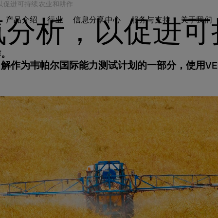
以促进可持续农业和耕作
产品介绍
行业
信息分享中心
服务与支持
关于我们
氮分析，以促进可
作。
CHINA
作为韦帕尔国际能力测试计划的一部分，使用VELP
ur products
BOD培养
联系我们
B2B电子商店
中国
平台
搅拌
联系我们
进入平台
品
搅拌和加热
通讯
涡旋与混合
WeChat
mes帐户
分散
全球网络
干浴器
成为合作伙伴
浊度
重金属的微量测定