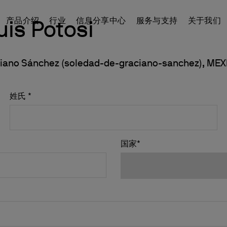
产品介绍
行业
信息分享中心
服务与支持
关于我们
uis Potosi
ciano Sánchez (soledad-de-graciano-sanchez), ME
CHINA
ur products
BOD培养
联系我们
B2B电子商店
中国
平台
搅拌
联系我们
进入平台
姓氏 *
品
搅拌和加热
通讯
涡旋与混合
WeChat
mes帐户
分散
全球网络
国家*
干浴器
成为合作伙伴
浊度
重金属的微量测定