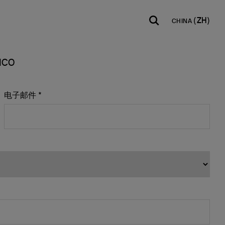
CHINA
XICO
INDIA
USA
WORLD
English
English
English
Español
Italiano
电子邮件 *
Français
Español
Français
Deutsch
Pусский