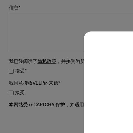
制冷式培养箱
信息*
絮凝器
浊度计
开放式循环水浴
水泵
我已经阅读了
隐私政策
，并接受为所示目的处理数据*。
接受*
我同意接收VELP的来信*
接受
本网站受 reCAPTCHA 保护，并适用 Google
隐私政策
和
服