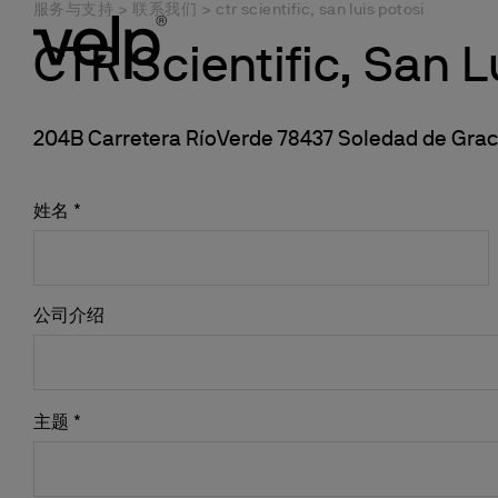
服务与支持
>
联系我们
>
ctr scientific, san luis potosi
CTR Scientific, San L
204B Carretera RíoVerde 78437 Soledad de Gra
Connect yo
分析仪器
行业
新闻中心
服务项目
关于我们
下载区
产品注册
应用领域
实验室设备
资源与洞察
Ermes云
元素分析仪
食品、饲料和饮料
要闻
提供服务
我们是谁
彩页&单页
注册您的产品
氮/蛋白质测定
化学合成反应器
凯氏定氮法
姓名 *
已启用的产
消解仪
环境及农业
网络研讨会
安装
我们在哪里
使用说明书
分析支持
碳的测定
磁力搅拌器
杜马斯定氮法
订阅
凯氏定氮仪
化工和石化
培训和讲习班
预防性维护计划
可持续发展
比较表格
技术支持
溶剂萃取
加热磁力搅拌器
国际标准
配置您的Er
溶剂萃取仪
制药与生命科学
展会信息
训练课程
资格证书
应用指南
纤维素测定
加热板
公司介绍
进入平台
纤维素分析仪
化妆品和个人护理
校准和认证
与我们合作
资格证书
氧化稳定性研究
顶置式搅拌器
膳食纤维分析仪
纸浆、造纸和纺织
保修单
BOD分析
涡旋仪和混匀器
油脂氧化稳定性分析仪
商业实验室
Jar Test 和leaching Test
均质仪
主题 *
消耗品
科研及政府
COD分析
干浴器及COD
BOD分析仪