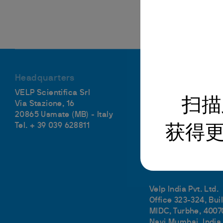
Headquarters
International sub
VELP Scientifica Srl
VELP Scientific, Inc
扫描
Via Stazione, 16
40, Burt Drive, Unit
20865 Usmate (MB) - Italy
NY 11729 - U.S.
Tel. + 39 039 628811
Tel. +1 631 573 6002
获得
VELP China Co. Ltd
中国上海市浦东新区金
Tel. 400-089-8029
Velp India Pvt. Ltd.
Office 323-324, Bui
MIDC, Turbhe, 4007
Navi Mumbai, India