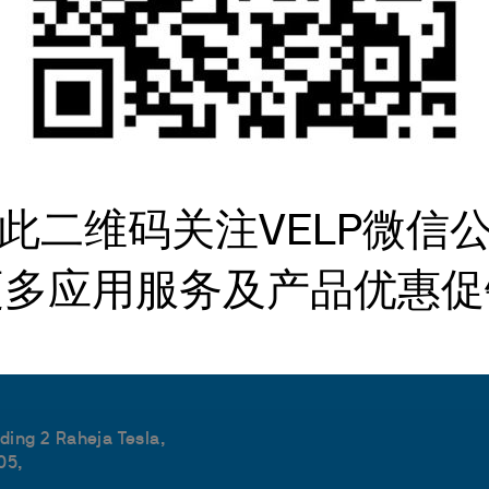
sidiaries
关于我们
需要
我们是谁
分析
此二维码关注VELP微信
 #1, Deer Park
我们在哪里
技术
全球网络
联系
更多应用服务及产品优惠促
成为合作伙伴
B2B E-shop
.
与我们合作
吉路778号1幢828室
lding 2 Raheja Tesla,
05,