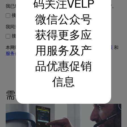
码关注VELP
我已经阅读了
隐私政策
，并接受为所示目的处理数据*。
接受*
微信公众号
我同意接收VELP的来信*
获得更多应
接受
本网站受 reCAPTCHA 保护，并适用 Google
隐私政策
和
用服务及产
服务条款
。
品优惠促销
信息
需要支持