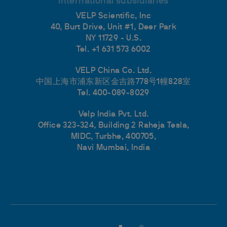
International subsidiaries
VELP Scientific, Inc
40, Burt Drive, Unit #1, Deer Park
NY 11729 - U.S.
Tel. +1 631 573 6002
VELP China Co. Ltd.
中国上海市浦东新区金吉路778号1幢828室
Tel. 400-089-8029
Velp India Pvt. Ltd.
Office 323-324, Building 2 Raheja Tesla,
MIDC, Turbhe, 400705,
Navi Mumbai, India