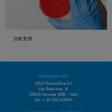
分析支持
Headquarters
VELP Scientifica Srl
Via Stazione, 16
20865 Usmate (MB) - Italy
Tel. + 39 039 628811