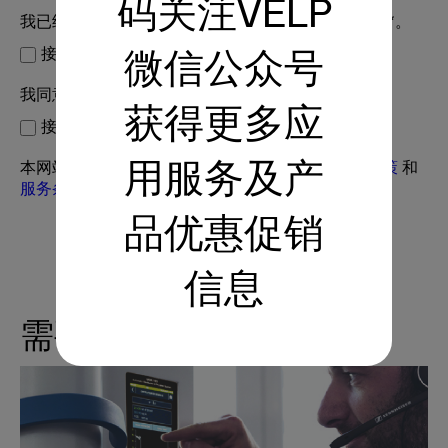
码关注VELP
我已经阅读了
隐私政策
，并接受为所示目的处理数据*。
接受*
微信公众号
我同意接收VELP的来信*
获得更多应
接受
本网站受 reCAPTCHA 保护，并适用 Google
隐私政策
和
用服务及产
服务条款
。
品优惠促销
信息
需要支持