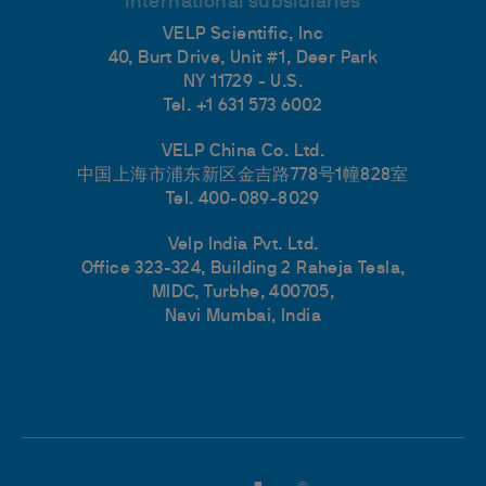
International subsidiaries
VELP Scientific, Inc
40, Burt Drive, Unit #1, Deer Park
NY 11729 - U.S.
Tel. +1 631 573 6002
VELP China Co. Ltd.
中国上海市浦东新区金吉路778号1幢828室
Tel. 400-089-8029
Velp India Pvt. Ltd.
Office 323-324, Building 2 Raheja Tesla,
MIDC, Turbhe, 400705,
Navi Mumbai, India