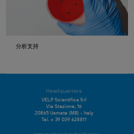
分析支持
Headquarters
VELP Scientifica Srl
Via Stazione, 16
20865 Usmate (MB) - Italy
Tel. + 39 039 628811