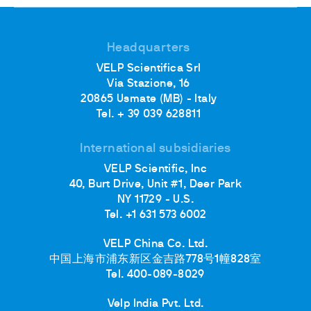
Headquarters
VELP Scientifica Srl
Via Stazione, 16
20865 Usmate (MB) - Italy
Tel. + 39 039 628811
International subsidiaries
VELP Scientific, Inc
40, Burt Drive, Unit #1, Deer Park
NY 11729 - U.S.
Tel. +1 631 573 6002
VELP China Co. Ltd.
中国上海市浦东新区金吉路778号1幢828室
Tel. 400-089-8029
Velp India Pvt. Ltd.