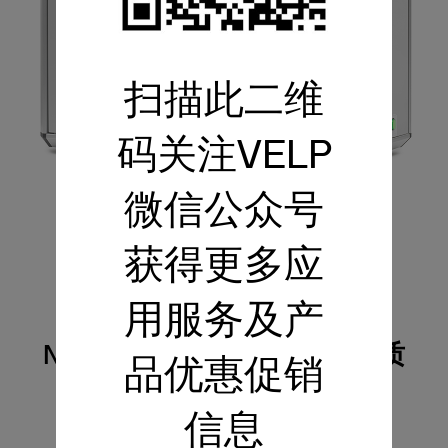
扫描此二维
码关注VELP
微信公众号
NDA 702 Dumas氮分析仪
获得更多应
用服务及产
信息分享中心, 新闻中心,
Newsroom: 麦芽中氮和蛋白质
品优惠促销
的测定
信息