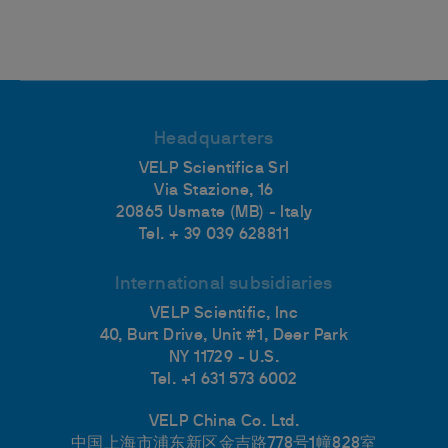
Headquarters
VELP Scientifica Srl
Via Stazione, 16
20865 Usmate (MB) - Italy
Tel. + 39 039 628811
International subsidiaries
VELP Scientific, Inc
40, Burt Drive, Unit #1, Deer Park
NY 11729 - U.S.
Tel. +1 631 573 6002
VELP China Co. Ltd.
中国上海市浦东新区金吉路778号1幢828室