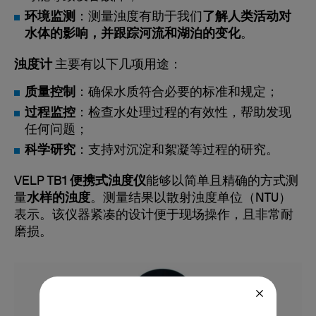
环境监测
：测量浊度有助于我们
了解人类活动对
水体的影响，并跟踪河流和湖泊的变化
。
浊度计
主要有以下几项用途：
质量控制
：确保水质符合必要的标准和规定；
过程监控
：检查水处理过程的有效性，帮助发现
任何问题；
科学研究
：支持对沉淀和絮凝等过程的研究。
VELP
TB1 便携式浊度仪
能够以简单且精确的方式测
量
水样的浊度
。测量结果以散射浊度单位（NTU）
表示。该仪器紧凑的设计便于现场操作，且非常耐
磨损。