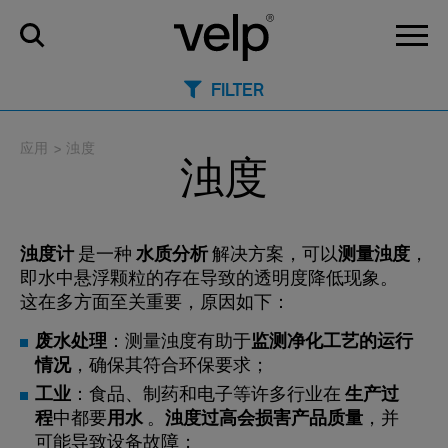
FILTER
应用
>
浊度
浊度
浊度计
是一种
水质分析
解决方案，可以
测量浊度
，
即水中悬浮颗粒的存在导致的透明度降低现象。
这在多方面至关重要，原因如下：
废水处理
：测量浊度有助于
监测净化工艺的运行
情况
，确保其符合环保要求；
工业
：食品、制药和电子等许多行业在
生产过
程
中都要
用水
。
浊度过高会损害产品质量
，并
可能导致设备故障；