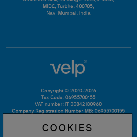
Office 323-324, Building 2 Raheja Tesla,
MIDC, Turbhe, 400705,
Navi Mumbai, India
Copyright © 2020-2026
Tax Code: 06955700155
VAT number: IT 00842180960
Company Registration Number MB: 06955700155
REA number: MB-1129804
Paid up share capital: € 500.000 fully paid.
COOKIES