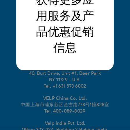
获得更多应
用服务及产
Headquarters
VELP Scientifica Srl
品优惠促销
Via Stazione, 16
20865 Usmate (MB) - Italy
Tel. + 39 039 628811
信息
International subsidiaries
VELP Scientific, Inc
40, Burt Drive, Unit #1, Deer Park
NY 11729 - U.S.
Tel. +1 631 573 6002
VELP China Co. Ltd.
中国上海市浦东新区金吉路778号1幢828室
Tel. 400-089-8029
Velp India Pvt. Ltd.