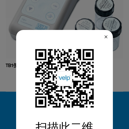
TB1便携式浊度仪
Headquarters
VELP Scientifica Srl
Via Stazione, 16
扫描此二维