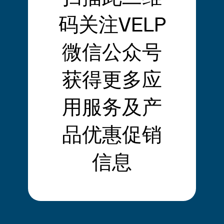
20865 Usmate (MB) - Italy
Tel. + 39 039 628811
码关注VELP
International subsidiaries
微信公众号
VELP Scientific, Inc
40, Burt Drive, Unit #1, Deer Park
NY 11729 - U.S.
获得更多应
Tel. +1 631 573 6002
用服务及产
VELP China Co. Ltd.
中国上海市浦东新区金吉路778号1幢828室
Tel. 400-089-8029
品优惠促销
Velp India Pvt. Ltd.
信息
Office 323-324, Building 2 Raheja Tesla,
MIDC, Turbhe, 400705,
Navi Mumbai, India